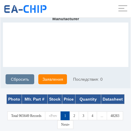
Домой
>
Продукты
>
Конденсатор
Manufacturer
Сбросить
Заявления
Последствия:
0
Photo
Mfr. Part #
Stock
Price
Quantity
Datasheet
Total 965649 Records
«Prev
1
2
3
4
...
48283
Next»