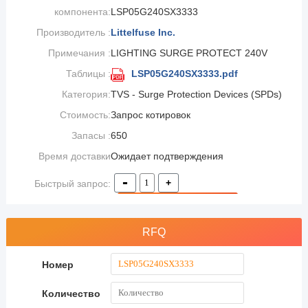
компонента:
LSP05G240SX3333
Производитель :
Littelfuse Inc.
Примечания :
LIGHTING SURGE PROTECT 240V
Таблицы :
SCRW
LSP05G240SX3333.pdf
Категория:
TVS - Surge Protection Devices (SPDs)
Стоимость:
Запрос котировок
Запасы :
650
Время доставки
Ожидает подтверждения
заказа:
-
+
Быстрый запрос:
Добавить в корзину
RFQ
Номер
Количество