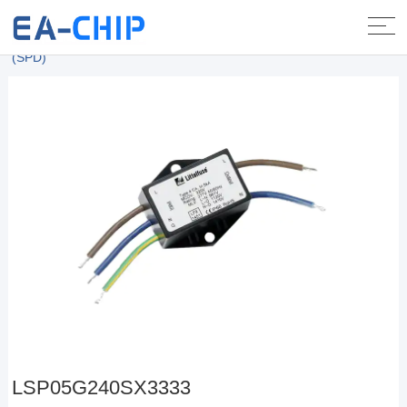
Домой.
>
Продукты
>
Защита цепей
>
TVS - волновая защита
(SPD)
LSP05G240SX3333