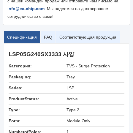
с нашей командой продаж или отправьте нам письмо на
info@ea-chip.com
. Мы надеемся на долгосрочное
сотрудничество с вами!
Спецификация
FAQ
Соответствующая продукция
LSP05G240SX3333 사양
Категория:
TVS - Surge Protection
Devices (SPDs)
Packaging:
Tray
Series:
LSP
ProductStatus:
Active
Type:
Type 2
Form:
Module Only
NumberofPoles:
1