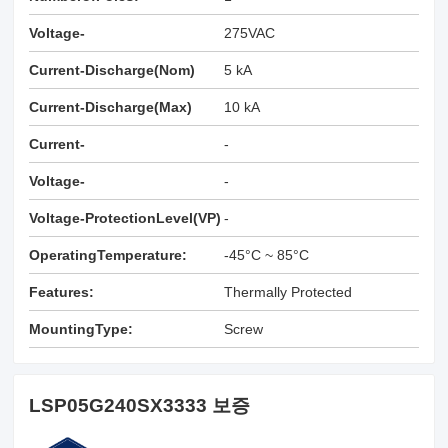
Voltage-
275VAC
ContinuousOperating(Max)
Current-Discharge(Nom)
5 kA
(MCOV):
(8/20µS):
Current-Discharge(Max)
10 kA
(8/20µS):
Current-
-
ShortCircuitRating(SCRR):
Voltage-
-
ProtectionRating(VPR):
Voltage-ProtectionLevel(VP)
-
(2416):
OperatingTemperature:
-45°C ~ 85°C
Features:
Thermally Protected
MountingType:
Screw
LSP05G240SX3333 보증