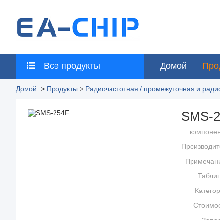
Все продукты
Домой
Про
Домой.
>
Продукты
>
Радиочастотная / промежуточная и рад
SMS-2
компонен
Производит
Примечани
Таблиц
Категор
Стоимос