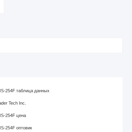
S-254F таблица данных
ader Tech Inc.
S-254F цена
S-254F оптовик