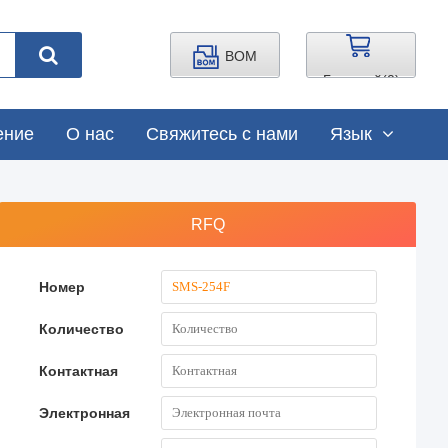
BOM
Грузовой(
0
)
ение
О нас
Свяжитесь с нами
Язык
RFQ
Номер
Количество
Контактная
Электронная
почта