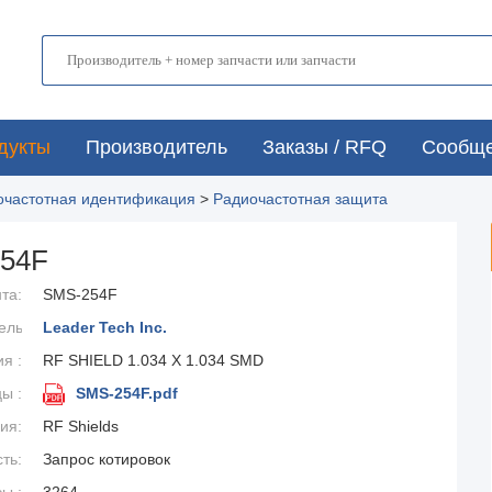
дукты
Производитель
Заказы / RFQ
Сообщ
иочастотная идентификация
>
Радиочастотная защита
54F
та:
SMS-254F
ель
Leader Tech Inc.
я :
:
RF SHIELD 1.034 X 1.034 SMD
ы :
SMS-254F.pdf
ия:
RF Shields
ть:
Запрос котировок