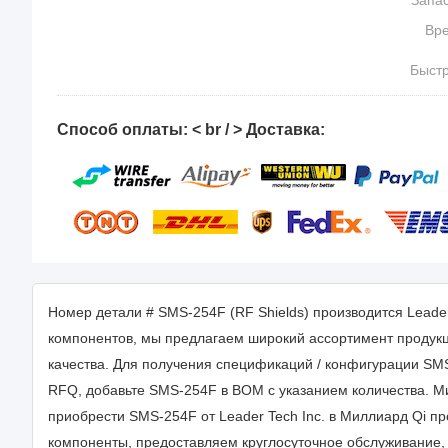
Запас
Вр
доста
Быст
зака
запр
Способ оплаты: < br / > Доставка:
Номер детали # SMS-254F (RF Shields) производится Leade
компонентов, мы предлагаем широкий ассортимент продукци
качества. Для получения спецификаций / конфигурации SMS-
RFQ, добавьте SMS-254F в BOM с указанием количества. М
приобрести SMS-254F от Leader Tech Inc. в Миллиард Qi п
компоненты, предоставляем круглосуточное обслуживание,