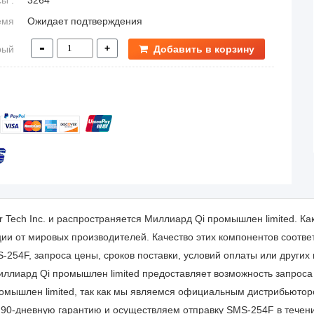
ы :
3264
емя
Ожидает подтверждения
вки
-
+
рый
Добавить в корзину
за:
ос:
r Tech Inc. и распространяется Миллиард Qi промышлен limited. К
и от мировых производителей. Качество этих компонентов соотве
254F, запроса цены, сроков поставки, условий оплаты или других 
иллиард Qi промышлен limited предоставляет возможность запроса
ромышлен limited, так как мы являемся официальным дистрибьютор
 90-дневную гарантию и осуществляем отправку SMS-254F в течени