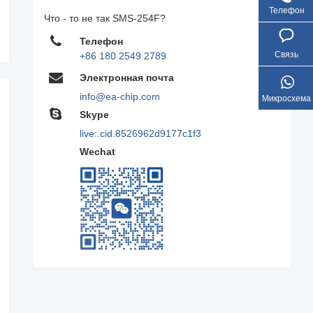
Телефон
Что - то не так SMS-254F?
Телефон
Связь
+86 180 2549 2789
Электронная почта
info@ea-chip.com
Микросхема
Skype
live:.cid.8526962d9177c1f3
Wechat