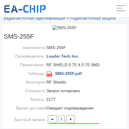
Домой.
>
Продукты
>
Радиочастотная / промежуточная и
радиочастотная идентификация
>
Радиочастотная защита
SMS-255F
компонента:
SMS-255F
Производитель :
Leader Tech Inc.
Примечания :
RF SHIELD 0.75 X 0.75 SMD
Таблицы :
SMS-255F.pdf
Категория:
RF Shields
Стоимость:
Запрос котировок
Запасы :
2177
Время доставки
Ожидает подтверждения
заказа:
-
+
Быстрый запрос:
Добавить в корзину