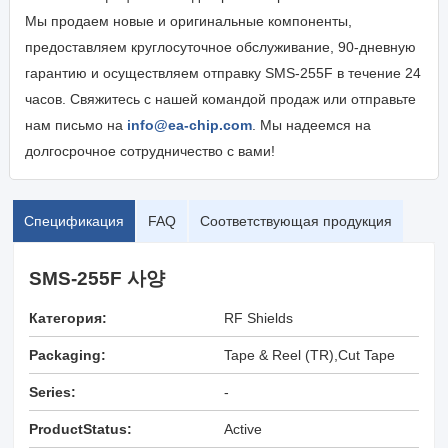
Мы продаем новые и оригинальные компоненты,
предоставляем круглосуточное обслуживание, 90-дневную
гарантию и осуществляем отправку SMS-255F в течение 24
часов. Свяжитесь с нашей командой продаж или отправьте
нам письмо на
info@ea-chip.com
. Мы надеемся на
долгосрочное сотрудничество с вами!
Спецификация
FAQ
Соответствующая продукция
SMS-255F 사양
Категория:
RF Shields
Packaging:
Tape & Reel (TR),Cut Tape
(CT),Digi-Reel®
Series:
-
ProductStatus:
Active