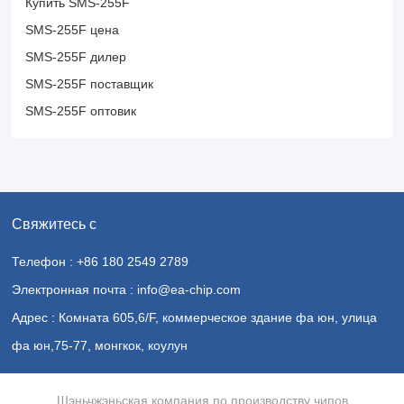
Купить SMS-255F
SMS-255F цена
SMS-255F дилер
SMS-255F поставщик
SMS-255F оптовик
Свяжитесь с
Телефон : +86 180 2549 2789
Электронная почта : info@ea-chip.com
Адрес : Комната 605,6/F, коммерческое здание фа юн, улица
фа юн,75-77, монгкок, коулун
Шэньчжэньская компания по производству чипов